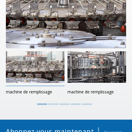
machine de remplissage
machine de remplissage
m
|
Abonnez-vous maintenant