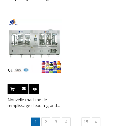
vitesse de ligne linéaire pour
remplissage de jus de haute
l'eau minérale de boisson
qualité à Zhangjiagang
gazeuse de jus
Nouvelle machine de
remplissage d'eau à grande
vitesse de ligne linéaire pour
l'eau minérale de boisson
1
2
3
4
...
15
»
gazeuse de jus