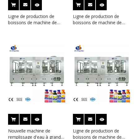
Ligne de production de
Ligne de production de
boissons de machine de
boissons de machine de
remplissage de jus de haute
remplissage de jus de haute
qualité à Zhangjiagang
qualité à Zhangjiagang
Nouvelle machine de
Ligne de production de
remplissage d'eau à grande
boissons de machine de