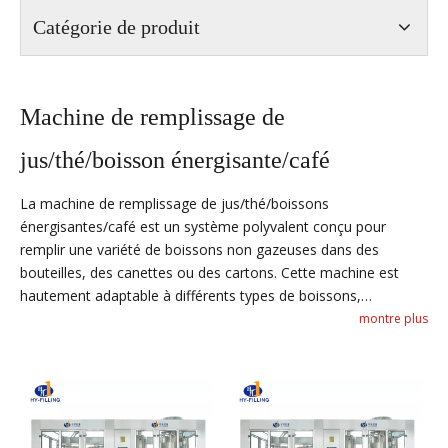
Catégorie de produit
Machine de remplissage de
jus/thé/boisson énergisante/café
La machine de remplissage de jus/thé/boissons
énergisantes/café est un système polyvalent conçu pour
remplir une variété de boissons non gazeuses dans des
bouteilles, des canettes ou des cartons. Cette machine est
hautement adaptable à différents types de boissons,
notamment les jus, les thés, les boissons énergisantes et le
montre plus
café. Il offre un remplissage automatique avec des volumes
réglables pour garantir la cohérence du produit final. Avec des
fonctionnalités telles que la pasteurisation et le traitement à
grande vitesse, ce système est idéal pour les fabricants de
boissons qui cherchent à optimiser leurs lignes de production