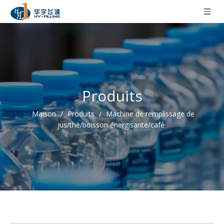
Produits
Maison
/
Produits
/
Machine de remplissage de
jus/thé/boisson énergisante/café