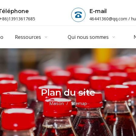
Téléphone
E-mail
(+86)13913617685
46441360@qq.com
/
hu
éo
Ressources
Qui nous sommes
N
Plan du site
Maison
/
Sitemap