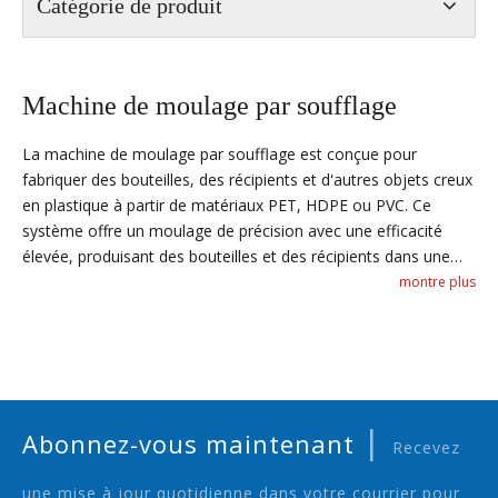
Catégorie de produit
Machine de moulage par soufflage
La machine de moulage par soufflage est conçue pour
fabriquer des bouteilles, des récipients et d'autres objets creux
en plastique à partir de matériaux PET, HDPE ou PVC. Ce
système offre un moulage de précision avec une efficacité
élevée, produisant des bouteilles et des récipients dans une
grande variété de formes et de tailles. La machine est capable
montre plus
de produire des produits de haute qualité à un rythme rapide,
ce qui la rend adaptée aux industries des boissons, des
produits chimiques et de l'emballage. Avec des paramètres
personnalisables pour différents modèles de bouteilles, il est
idéal pour les entreprises qui recherchent de la flexibilité et une
|
production à grande vitesse dans leurs opérations de moulage
Abonnez-vous maintenant
Recevez
par soufflage.
une mise à jour quotidienne dans votre courrier pour