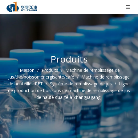
Produits
Maison
/
Produits
/
Machine de remplissage de
jus/thé/boisson énergisante/café
/
Machine de remplissage
de bouteilles PET
/
Système de remplissage de jus
/
Ligne
de production de boissons de machine de remplissage de jus
de haute qualité à Zhangjiagang