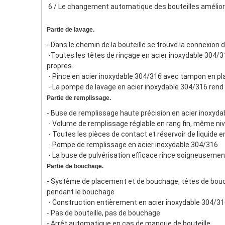
 6 / Le changement automatique des bouteilles améliore 
Partie de lavage.
- Dans le chemin de la bouteille se trouve la connexion d
 -Toutes les têtes de rinçage en acier inoxydable 304/316, conception d'injection de style jet d'eau, permettent d'économiser davantage de consommation d'eau et sont plus 
propres.
 - Pince en acier inoxydable 304/316 avec tampon en pl
 - La pompe de lavage en acier inoxydable 304/316 rend
Partie de remplissage.
- Buse de remplissage haute précision en acier inoxyd
 - Volume de remplissage réglable en rang fin, même ni
 - Toutes les pièces de contact et réservoir de liquide e
 - Pompe de remplissage en acier inoxydable 304/316
 - La buse de pulvérisation efficace rince soigneusemen
Partie de bouchage.
- Système de placement et de bouchage, têtes de bouch
pendant le bouchage
 - Construction entièrement en acier inoxydable 304/3
- Pas de bouteille, pas de bouchage
- Arrêt automatique en cas de manque de bouteille