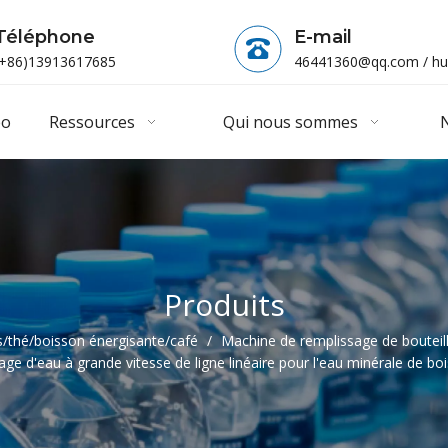
Téléphone
E-mail
(+86)13913617685
46441360@qq.com
/
hu
éo
Ressources
Qui nous sommes
N
Produits
s/thé/boisson énergisante/café
/
Machine de remplissage de bouteil
ge d'eau à grande vitesse de ligne linéaire pour l'eau minérale de bo