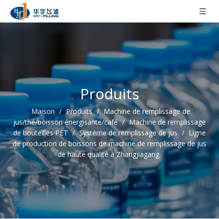
Produits
Maison
/
Produits
/
Machine de remplissage de
jus/thé/boisson énergisante/café
/
Machine de remplissage
de bouteilles PET
/
Système de remplissage de jus
/
Ligne
de production de boissons de machine de remplissage de jus
de haute qualité à Zhangjiagang