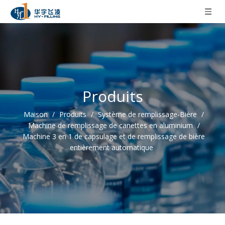
Produits
Maison
/
Produits
/
Système de remplissage-Bière
/
Machine de remplissage de canettes en aluminium
/
Machine 3 en 1 de capsulage et de remplissage de bière
entièrement automatique