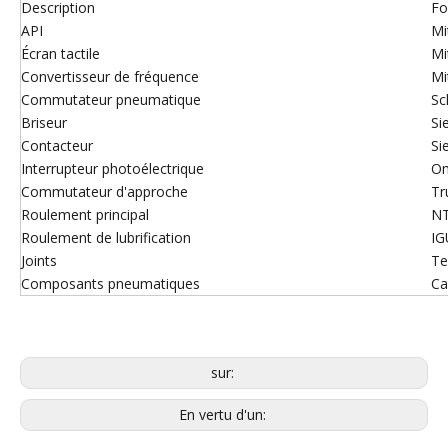
Description
Fo
API
Mi
Écran tactile
Mi
Convertisseur de fréquence
Mi
Commutateur pneumatique
Sc
Briseur
Si
Contacteur
Si
Interrupteur photoélectrique
Om
Commutateur d'approche
Tr
Roulement principal
N
Roulement de lubrification
IG
Joints
Te
Composants pneumatiques
Ca
sur:
En vertu d'un: