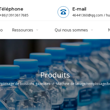
Téléphone
E-mail
(+86)13913617685
46441360@qq.com
/
hu
éo
Ressources
Qui nous sommes
N
Produits
plissage de boissons gazeuses
/
Machine de lavage/remplissage/bo