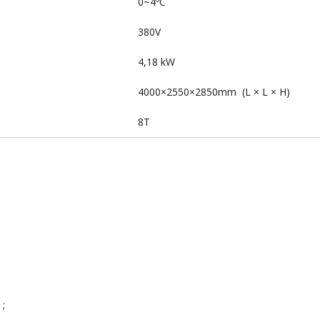
0~4ºC
380V
4,18 kW
4000×2550×2850mm (L × L × H)
8T
 ;