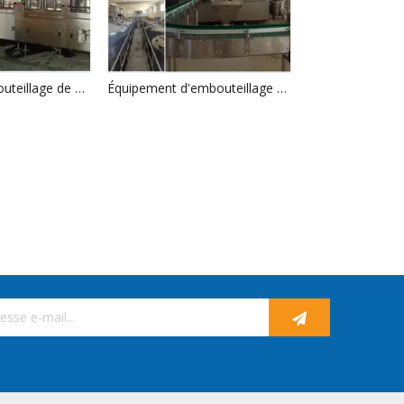
Machine d'embouteillage de Kvass de bouteille pour animaux de compagnie
Équipement d'embouteillage de boissons gazeuses de bouteille pour animaux de compagnie